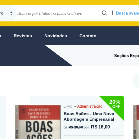
|
Busca avan
s
Revistas
Novidades
Contato
Seções Espe
20%
OFF
Livro
Administração
Boas Ações - Uma Nova
Abordagem Empresarial
R$ 16,00
de
R$ 20,00
por