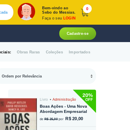
Bem-vindo ao
0
cada
Sebo do Messias.
Faça o seu
LOGIN
Cadastre-se
ciais:
Obras Raras
Coleções
Importados
20%
OFF
Livro
Administração
Boas Ações - Uma Nova
Abordagem Empresarial
R$ 20,00
de
R$ 25,00
por