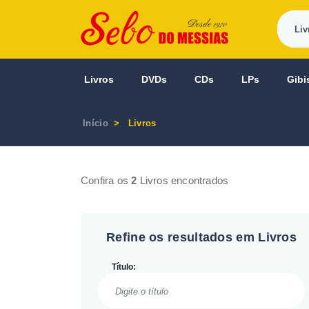
Livros
DVDs
CDs
LPs
Gibi
Início
Livros
Confira os
2
Livros encontrados
Refine os resultados em Livros
Título: