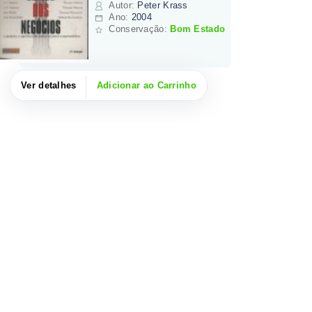
Autor
:
Peter Krass
Ano:
2004
Conservação:
Bom Estado
Ver detalhes
Adicionar ao Carrinho