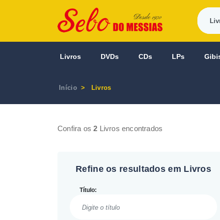
Livros
DVDs
CDs
LPs
Gibi
Início
Livros
Confira os
2
Livros encontrados
Refine os resultados em Livros
Título: