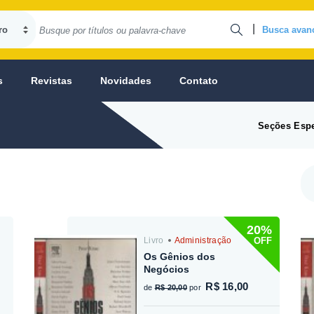
|
Busca avan
s
Revistas
Novidades
Contato
Seções Espe
20%
OFF
Livro
Administração
Os Gênios dos
Negócios
R$ 16,00
de
R$ 20,00
por