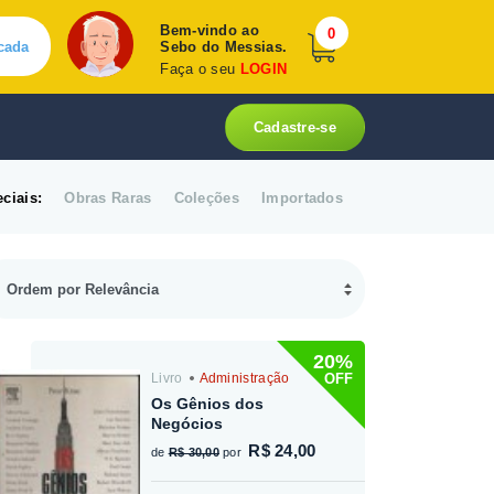
Bem-vindo ao
0
cada
Sebo do Messias.
Faça o seu
LOGIN
Cadastre-se
ciais:
Obras Raras
Coleções
Importados
20%
OFF
Livro
Administração
Os Gênios dos
Negócios
R$ 24,00
de
R$ 30,00
por