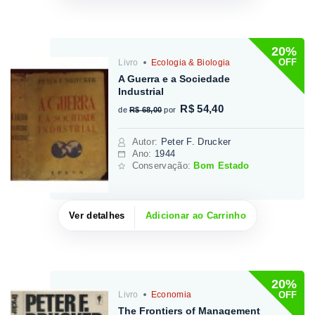
20%
OFF
Livro
Ecologia & Biologia
A Guerra e a Sociedade
Industrial
R$ 54,40
de
R$ 68,00
por
Autor
:
Peter F. Drucker
Ano:
1944
Conservação:
Bom Estado
Ver detalhes
Adicionar ao Carrinho
20%
OFF
Livro
Economia
The Frontiers of Management