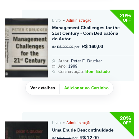
20%
OFF
Livro
Administração
Management Challenges for the
21st Century - Com Dedicatória
do Autor
R$ 160,00
de
R$ 200,00
por
Autor
:
Peter F. Drucker
Ano:
1999
Conservação:
Bom Estado
Ver detalhes
Adicionar ao Carrinho
20%
OFF
Livro
Administração
Uma Era de Descontinuidade
R$ 12,00
de
R$ 15,00
por