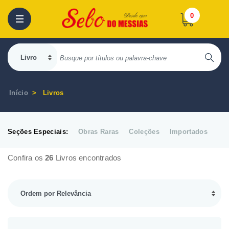
0
Início
Livros
Seções Especiais:
Obras Raras
Coleções
Importados
Confira os
26
Livros encontrados