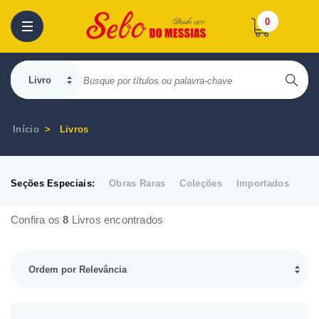
0
Início
Livros
Seções Especiais:
Obras Raras
Coleções
Importados
Confira os
8
Livros encontrados