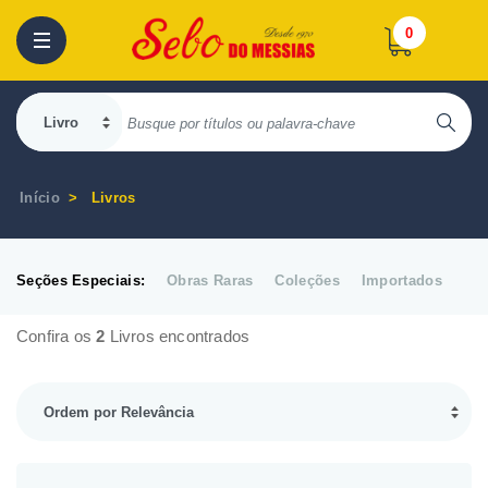
0
Início
Livros
Seções Especiais:
Obras Raras
Coleções
Importados
Confira os
2
Livros encontrados