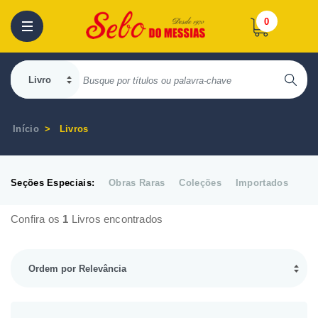
0
Início
Livros
Seções Especiais:
Obras Raras
Coleções
Importados
Confira os
1
Livros encontrados