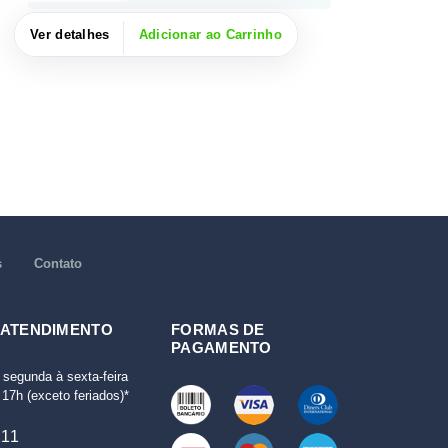
Ver detalhes
Adicionar ao Carrinho
s
Contato
 ATENDIMENTO
FORMAS DE
PAGAMENTO
 segunda à sexta-feira
17h (exceto feriados)*
111