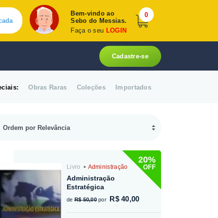
Bem-vindo ao
0
cada
Sebo do Messias.
Faça o seu
LOGIN
Cadastre-se
ciais:
Obras Raras
Coleções
Importados
20%
OFF
Livro
Administração
Administração
Estratégica
R$ 40,00
de
R$ 50,00
por