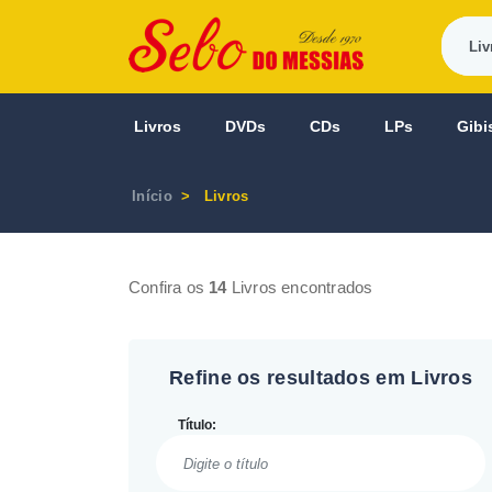
Livros
DVDs
CDs
LPs
Gibi
Início
Livros
Confira os
14
Livros encontrados
Refine os resultados em Livros
Título: