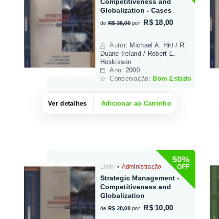
Competitiveness and
Globalization - Cases
R$ 18,00
de
R$ 36,00
por
Autor
:
Michael A. Hitt / R.
Duane Ireland / Robert E.
Hoskisson
Ano:
2000
Conservação:
Bom Estado
Ver detalhes
Adicionar ao Carrinho
50%
OFF
Livro
Administração
Strategic Management -
Competitiveness and
Globalization
R$ 10,00
de
R$ 20,00
por