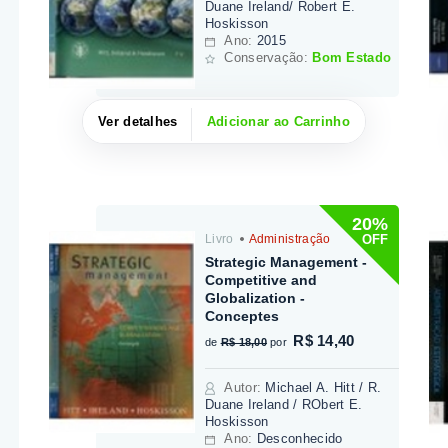
Duane Ireland/ Robert E.
Hoskisson
Ano:
2015
Conservação:
Bom Estado
Ver detalhes
Adicionar ao Carrinho
20%
OFF
Livro
Administração
Strategic Management -
Competitive and
Globalization -
Conceptes
R$ 14,40
de
R$ 18,00
por
Autor
:
Michael A. Hitt / R.
Duane Ireland / RObert E.
Hoskisson
Ano:
Desconhecido