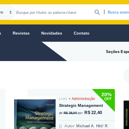
|
Busca avan
s
Revistas
Novidades
Contato
Seções Espe
20%
OFF
Livro
Administração
Strategic Management
R$ 22,40
de
R$ 28,00
por
Autor
:
Michael A. Hitt/ R.