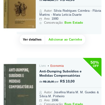
de
R$ 60,00
por
Autor
:
Silvia Rodrigues Coimbra - Flávia
Martins - Maria Leticia Duarte
Ano:
1980
Conservação:
Bom Estado
Ver detalhes
Adicionar ao Carrinho
50%
OFF
Livro
Economia
Anti-Dumping Subsídios e
Medidas Compensatórias
R$ 10,00
de
R$ 20,00
por
Autor
:
Josefina Maria M. M. Guedes &
Silvia M. Pinheiro
Ano:
1996
Conservação:
Bom Estado