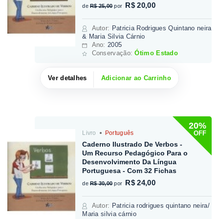
R$ 20,00
de
R$ 25,00
por
Autor
:
Patricia Rodrigues Quintano neira
& Maria Silvia Cárnio
Ano:
2005
Conservação:
Ótimo Estado
Ver detalhes
Adicionar ao Carrinho
20%
OFF
Livro
Português
Caderno Ilustrado De Verbos -
Um Recurso Pedagógico Para o
Desenvolvimento Da Língua
Portuguesa - Com 32 Fichas
R$ 24,00
de
R$ 30,00
por
Autor
:
Patricia rodrigues quintano neira/
Maria silvia cárnio