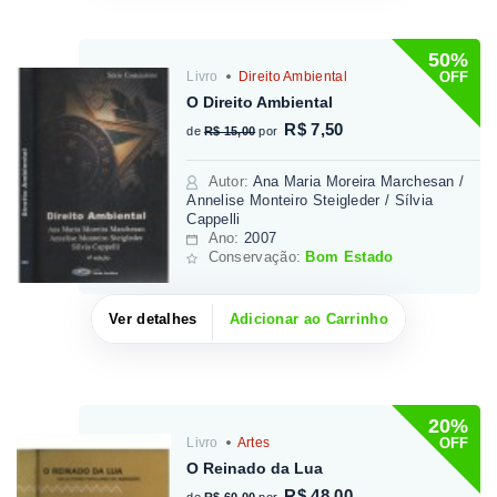
50%
OFF
Livro
Direito Ambiental
O Direito Ambiental
R$ 7,50
de
R$ 15,00
por
Autor
:
Ana Maria Moreira Marchesan /
Annelise Monteiro Steigleder / Sílvia
Cappelli
Ano:
2007
Conservação:
Bom Estado
Ver detalhes
Adicionar ao Carrinho
20%
OFF
Livro
Artes
O Reinado da Lua
R$ 48,00