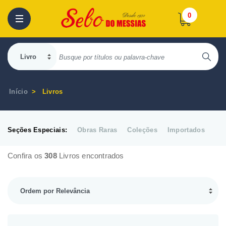
0
Início
Livros
Seções Especiais:
Obras Raras
Coleções
Importados
Confira os
308
Livros encontrados