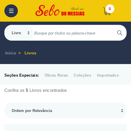
0
Início
Livros
Seções Especiais:
Obras Raras
Coleções
Importados
Confira os
5
Livros encontrados