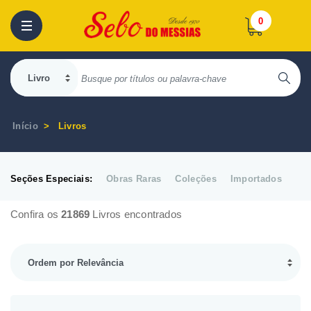
0
Início
Livros
Seções Especiais:
Obras Raras
Coleções
Importados
Confira os
21869
Livros encontrados