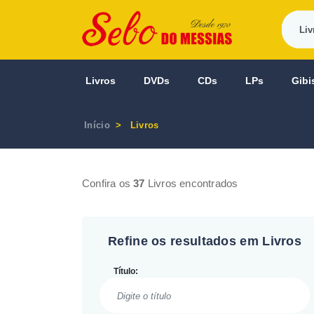
Livros
DVDs
CDs
LPs
Gibi
Início
Livros
Confira os
37
Livros encontrados
Refine os resultados em Livros
Título: