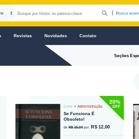
|
Busca avan
s
Revistas
Novidades
Contato
Seções Espe
20%
OFF
Livro
Administração
Se Funciona É
Obsoleto!
R$ 12,00
de
R$ 15,00
por