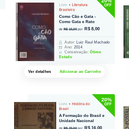
20%
OFF
Livro
Literatura
Brasileira
Como Cão e Gata -
Como Gata e Rato
R$ 8,00
de
R$ 10,00
por
Autor
:
Luiz Raul Machado
Ano:
2014
Conservação:
Ótimo
Estado
Ver detalhes
Adicionar ao Carrinho
20%
OFF
Livro
História do
Brasil
A Formação do Brasil e
Unidade Nacional
R$ 16,00
de
R$ 20,00
por