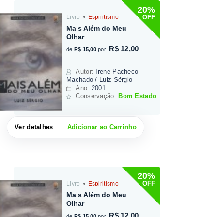
20%
OFF
Livro
Espiritismo
Mais Além do Meu
Olhar
R$ 12,00
de
R$ 15,00
por
Autor
:
Irene Pacheco
Machado / Luiz Sérgio
Ano:
2001
Conservação:
Bom Estado
Ver detalhes
Adicionar ao Carrinho
20%
OFF
Livro
Espiritismo
Mais Além do Meu
Olhar
R$ 12,00
de
R$ 15,00
por