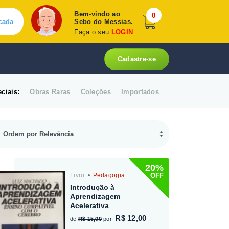
Bem-vindo ao
0
cada
Sebo do Messias.
Faça o seu
LOGIN
Cadastre-se
ciais:
Obras Raras
Coleções
Importados
20%
OFF
Livro
Pedagogia
Introdução à
Aprendizagem
Acelerativa
R$ 12,00
de
R$ 15,00
por