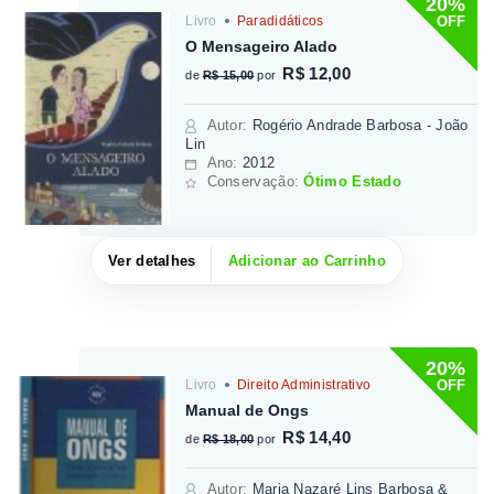
20%
OFF
Livro
Paradidáticos
O Mensageiro Alado
R$ 12,00
de
R$ 15,00
por
Autor
:
Rogério Andrade Barbosa - João
Lin
Ano:
2012
Conservação:
Ótimo Estado
Ver detalhes
Adicionar ao Carrinho
20%
OFF
Livro
Direito Administrativo
Manual de Ongs
R$ 14,40
de
R$ 18,00
por
Autor
:
Maria Nazaré Lins Barbosa &