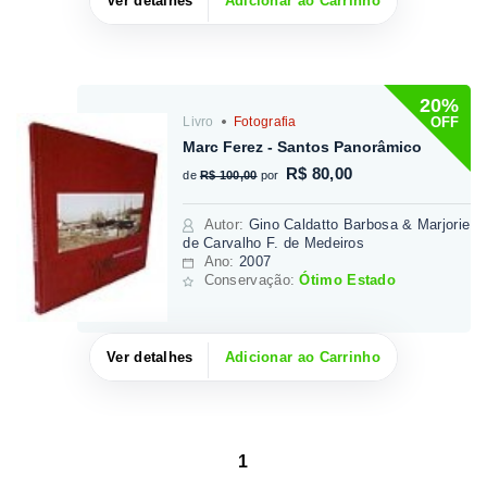
Ver detalhes
Adicionar ao Carrinho
20%
OFF
Livro
Fotografia
Marc Ferez - Santos Panorâmico
R$ 80,00
de
R$ 100,00
por
Autor
:
Gino Caldatto Barbosa & Marjorie
de Carvalho F. de Medeiros
Ano:
2007
Conservação:
Ótimo Estado
Ver detalhes
Adicionar ao Carrinho
1