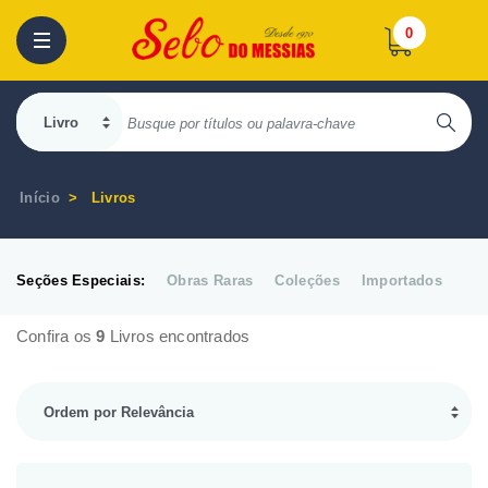
0
Início
Livros
Seções Especiais:
Obras Raras
Coleções
Importados
Confira os
9
Livros encontrados