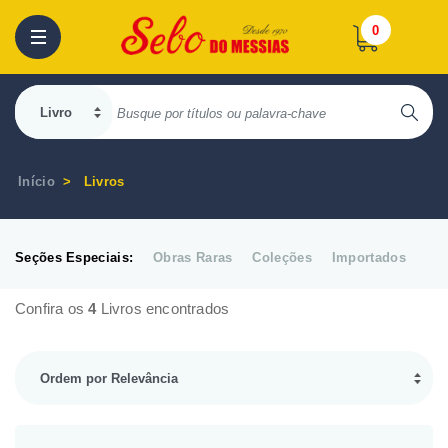
0
Início
Livros
Seções Especiais:
Obras Raras
Coleções
Importados
Confira os
4
Livros encontrados