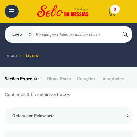
0
Início
Livros
Seções Especiais:
Obras Raras
Coleções
Importados
Confira os
1
Livros encontrados