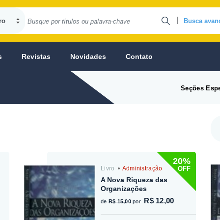
|
Busca avan
s
Revistas
Novidades
Contato
Seções Espe
20%
OFF
Livro
Administração
A Nova Riqueza das
Organizações
R$ 12,00
de
R$ 15,00
por