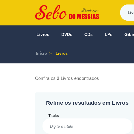
Livros
DVDs
CDs
LPs
Gibi
Início
Livros
Confira os
2
Livros encontrados
Refine os resultados em Livros
Título: