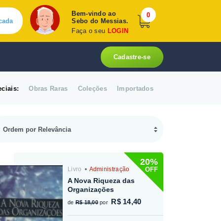
Bem-vindo ao
0
cada
Sebo do Messias.
Faça o seu
LOGIN
Cadastre-se
ciais:
Obras Raras
Coleções
Importados
20%
OFF
Livro
Administração
A Nova Riqueza das
Organizações
R$ 14,40
de
R$ 18,00
por