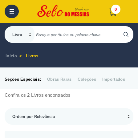
0
Início
Livros
Seções Especiais:
Obras Raras
Coleções
Importados
Confira os
2
Livros encontrados