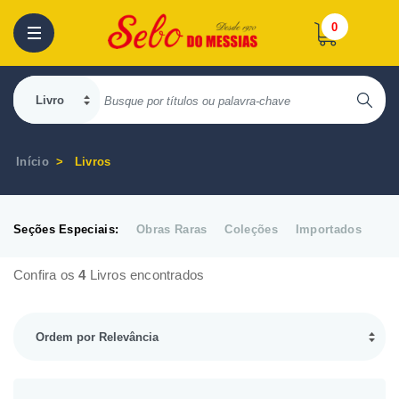
0
Início
Livros
Seções Especiais:
Obras Raras
Coleções
Importados
Confira os
4
Livros encontrados