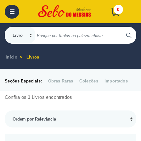
0
Início
Livros
Seções Especiais:
Obras Raras
Coleções
Importados
Confira os
1
Livros encontrados