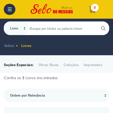
0
Início
Livros
Seções Especiais:
Obras Raras
Coleções
Importados
Confira os
3
Livros encontrados