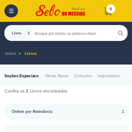
0
Início
Livros
Seções Especiais:
Obras Raras
Coleções
Importados
Confira os
2
Livros encontrados