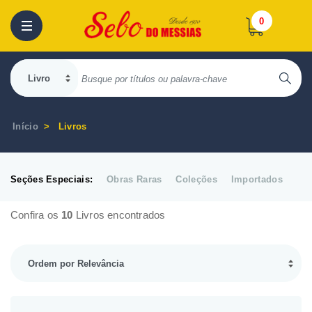
0
Início
Livros
Seções Especiais:
Obras Raras
Coleções
Importados
Confira os
10
Livros encontrados