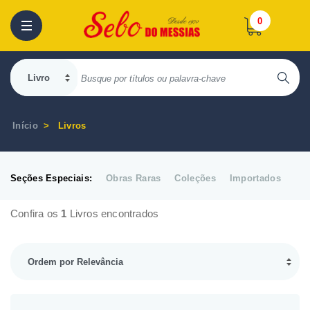
0
Início
Livros
Seções Especiais:
Obras Raras
Coleções
Importados
Confira os
1
Livros encontrados