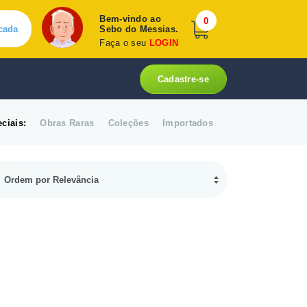
Bem-vindo ao
0
cada
Sebo do Messias.
Faça o seu
LOGIN
Cadastre-se
ciais:
Obras Raras
Coleções
Importados