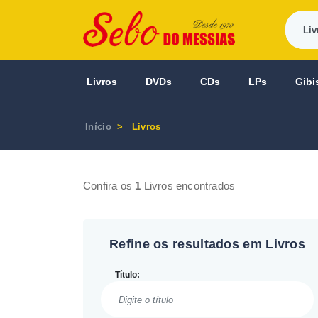
Livros
DVDs
CDs
LPs
Gibi
Início
Livros
Confira os
1
Livros encontrados
Refine os resultados em Livros
Título: