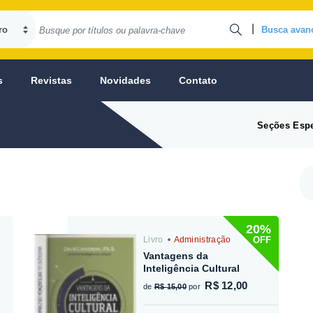
|
Busca avan
s
Revistas
Novidades
Contato
Seções Espe
20%
OFF
Livro
Administração
Vantagens da
Inteligência Cultural
R$ 12,00
de
R$ 15,00
por