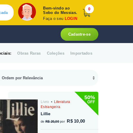
Bem-vindo ao
0
cada
Sebo do Messias.
Faça o seu
LOGIN
Cadastre-se
ciais:
Obras Raras
Coleções
Importados
50%
OFF
Livro
Literatura
Estrangeira
Lillie
R$ 10,00
de
R$ 20,00
por