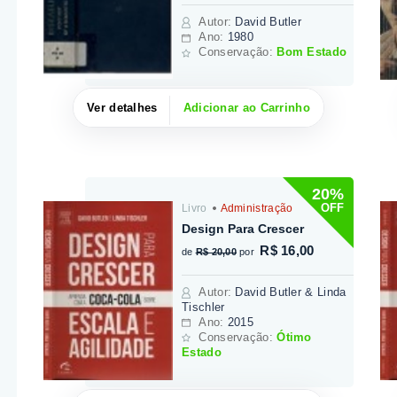
Autor
:
David Butler
Ano:
1980
Conservação:
Bom Estado
Ver detalhes
Adicionar ao Carrinho
20%
OFF
Livro
Administração
Design Para Crescer
R$ 16,00
de
R$ 20,00
por
Autor
:
David Butler & Linda
Tischler
Ano:
2015
Conservação:
Ótimo
Estado