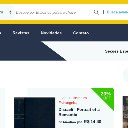
|
Busca avan
s
Revistas
Novidades
Contato
Seções Espe
20%
OFF
Livro
Literatura
Estrangeira
Disraeli - Portrait of a
Romantic
R$ 14,40
de
R$ 18,00
por