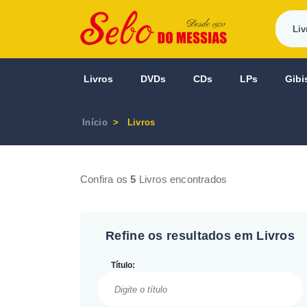
Livros
DVDs
CDs
LPs
Gibi
Início
Livros
Confira os
5
Livros encontrados
Refine os resultados em Livros
Título: