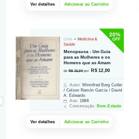
Ver detalhes
Adicionar ao Carrinho
20%
OFF
Livro
Medicina &
Saúde
Menopausa - Um Guia
para as Mulheres e os
Homens que as Amam
R$ 12,00
de
R$ 15,00
por
Autor
:
Winnifred Berg Cutler
/ Celson Ramón Garcia / David
A. Edwards
Ano:
1988
Conservação:
Bom Estado
Ver detalhes
Adicionar ao Carrinho