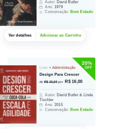
Autor
:
David Butler
Ano:
1979
Conservação:
Bom Estado
Ver detalhes
Adicionar ao Carrinho
20%
OFF
Livro
Administração
Design Para Crescer
R$ 16,00
de
R$ 20,00
por
Autor
:
David Butler & Linda
Tischler
Ano:
2015
Conservação:
Bom Estado