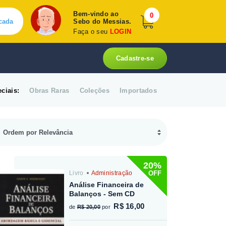
Bem-vindo ao
0
cada
Sebo do Messias.
Faça o seu
LOGIN
Cadastre-se
ciais:
Obras Raras
Coleções
Importados
20%
OFF
Livro
Administração
Análise Financeira de
Balanços - Sem CD
R$ 16,00
de
R$ 20,00
por