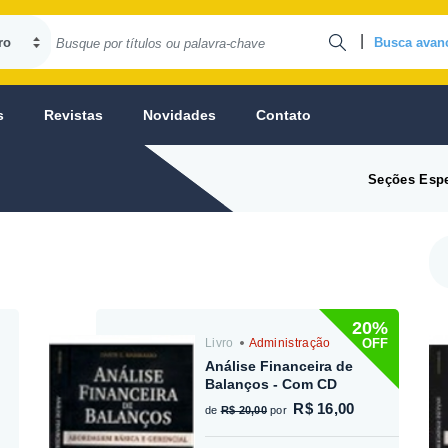
|
Busca avan
s
Revistas
Novidades
Contato
Seções Espe
20%
OFF
Livro
Administração
Análise Financeira de
Balanços - Com CD
R$ 16,00
de
R$ 20,00
por