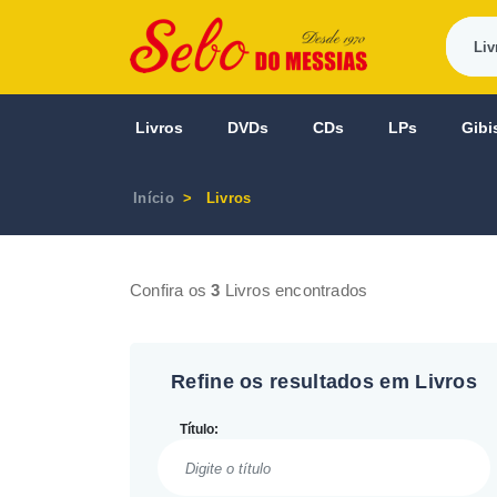
Livros
DVDs
CDs
LPs
Gibi
Início
Livros
Confira os
3
Livros encontrados
Refine os resultados em Livros
Título: