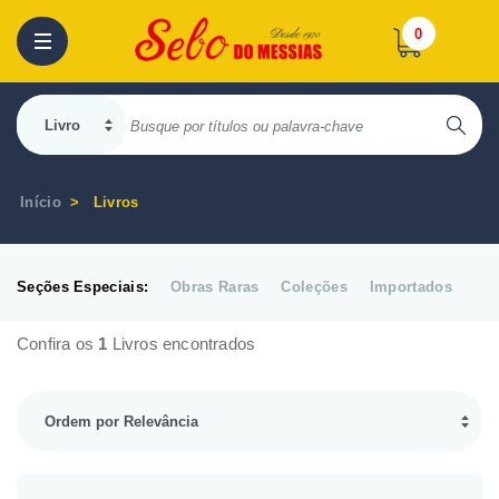
0
Início
Livros
Seções Especiais:
Obras Raras
Coleções
Importados
Confira os
1
Livros encontrados