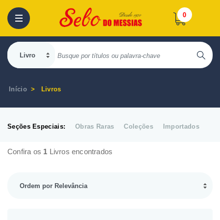
0
Início
Livros
Seções Especiais:
Obras Raras
Coleções
Importados
Confira os
1
Livros encontrados