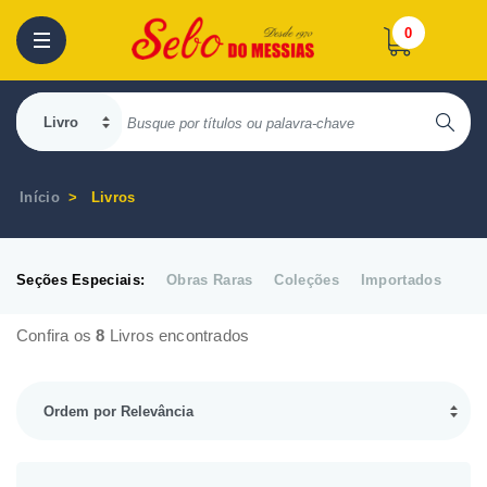
0
Início
Livros
Seções Especiais:
Obras Raras
Coleções
Importados
Confira os
8
Livros encontrados