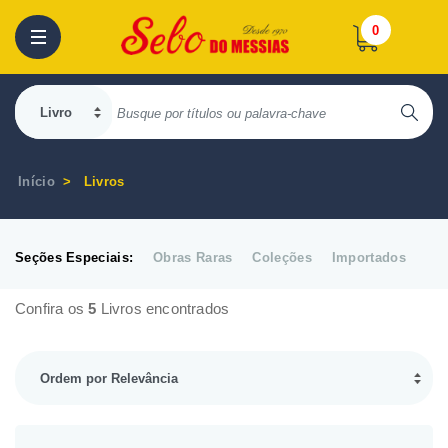
0
Início
Livros
Seções Especiais:
Obras Raras
Coleções
Importados
Confira os
5
Livros encontrados