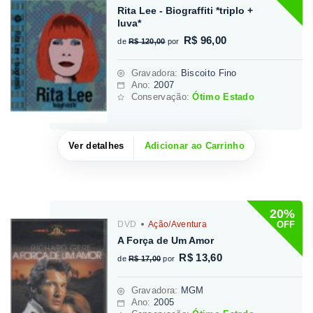
Rita Lee - Biograffiti *triplo +
luva*
R$ 96,00
de
R$ 120,00
por
Gravadora
:
Biscoito Fino
Ano:
2007
Conservação:
Ótimo Estado
Ver detalhes
Adicionar ao Carrinho
20%
OFF
DVD
Ação/Aventura
A Força de Um Amor
R$ 13,60
de
R$ 17,00
por
Gravadora
:
MGM
Ano:
2005