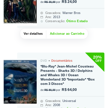
R$ 24,00
de
R$ 30,00
por
Gravadora
:
Warner Bros
Ano:
2013
Conservação:
Ótimo Estado
Ver detalhes
Adicionar ao Carrinho
20%
OFF
DVD
Documentários
*Blu-Ray* Jean-Michel Cousteau
Presents - Sharks 3D / Dolphins
and Whales 3D / Ocean
Wonderland 3D *Importado* *Box
com 3 Discos*
R$ 64,00
de
R$ 80,00
por
Gravadora
:
Universal
Ano:
2008