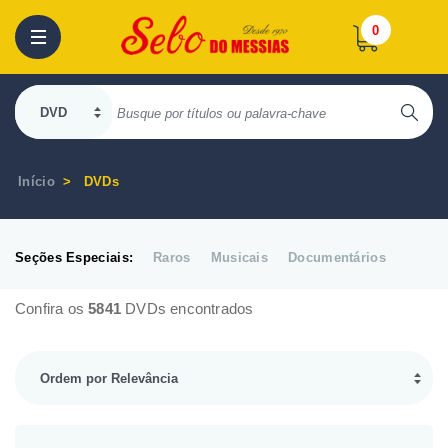
0
Início
DVDs
Seções Especiais:
Raros
Musicais
Documentários
Confira os
5841
DVDs encontrados