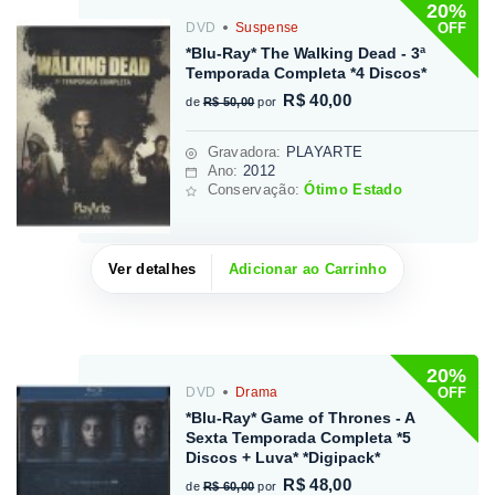
20%
OFF
DVD
Suspense
*Blu-Ray* The Walking Dead - 3ª
Temporada Completa *4 Discos*
R$ 40,00
de
R$ 50,00
por
Gravadora
:
PLAYARTE
Ano:
2012
Conservação:
Ótimo Estado
Ver detalhes
Adicionar ao Carrinho
20%
OFF
DVD
Drama
*Blu-Ray* Game of Thrones - A
Sexta Temporada Completa *5
Discos + Luva* *Digipack*
R$ 48,00
de
R$ 60,00
por