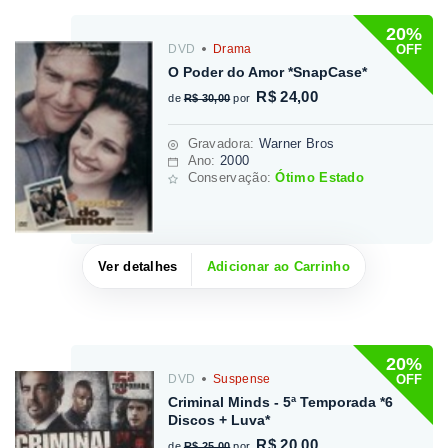
20%
OFF
DVD
Drama
O Poder do Amor *SnapCase*
R$ 24,00
de
R$ 30,00
por
Gravadora
:
Warner Bros
Ano:
2000
Conservação:
Ótimo Estado
Ver detalhes
Adicionar ao Carrinho
20%
OFF
DVD
Suspense
Criminal Minds - 5ª Temporada *6
Discos + Luva*
R$ 20,00
de
R$ 25,00
por