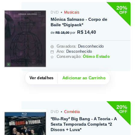
20%
OFF
DVD
Musicais
Mônica Salmaso - Corpo de
Baile *Digipack*
R$ 14,40
de
R$ 18,00
por
Gravadora
:
Desconhecido
Ano:
Desconhecido
Conservação:
Ótimo Estado
Ver detalhes
Adicionar ao Carrinho
20%
OFF
DVD
Comédia
*Blu-Ray* Big Bang - A Teoria - A
Sexta Temporada Completa *2
Discos + Luva*