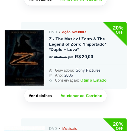
20%
OFF
DVD
Ação/Aventura
Z - The Mask of Zorro & The
Legend of Zorro *Importado*
*Duplo + Luva*
R$ 20,00
de
R$ 25,00
por
Gravadora
:
Sony Pictures
Ano:
2006
Conservação:
Ótimo Estado
Ver detalhes
Adicionar ao Carrinho
20%
OFF
DVD
Musicais