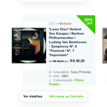
20%
OFF
DVD
Musicais
*Laser Disc* Herbert
Von Karajan / Berliner
Philharmoniker /
Ludwig Van Beethoven
- Symphony Nº. 6
"Pastoral / Nº. 7
*Importado*
R$ 48,00
de
R$ 60,00
por
Gravadora
:
Sony Pictures
Ano:
1991
Conservação:
Ótimo
Estado
Ver detalhes
Adicionar ao Carrinho