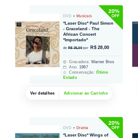
20%
OFF
DVD
Musicais
*Laser Disc* Paul Simon
- Graceland - The
African Concert
*Importado*
R$ 28,00
de
R$ 35,00
por
Gravadora
:
Warner Bros
Ano:
1987
Conservação:
Ótimo
Estado
Ver detalhes
Adicionar ao Carrinho
20%
OFF
DVD
Drama
*Laser Disc* Wings of