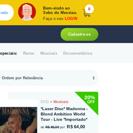
Bem-vindo ao
0
cada
Sebo do Messias.
Faça o seu
LOGIN
Cadastre-se
speciais:
Raros
Musicais
Documentários
20%
OFF
DVD
Musicais
*Laser Disc* Madonna -
Blond Ambition World
Tour - Live *Importado*
R$ 64,00
de
R$ 80,00
por