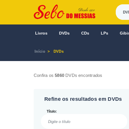
Livros
DVDs
CDs
LPs
Gibi
Início
DVDs
Confira os
5860
DVDs encontrados
Refine os resultados em DVDs
Título: