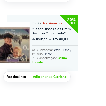
20%
OFF
DVD
Ação/Aventura
*Laser Disc* Tales From
Avonlea *Importado*
R$ 40,00
de
R$ 50,00
por
Gravadora
:
Walt Disney
Ano:
1992
Conservação:
Ótimo
Estado
Ver detalhes
Adicionar ao Carrinho