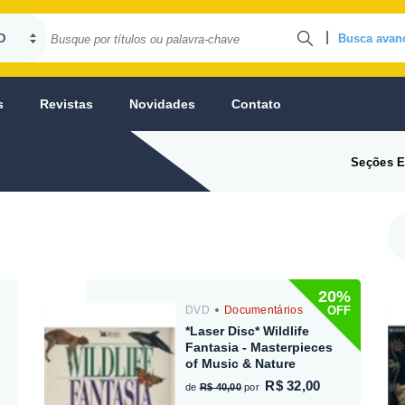
|
Busca avan
s
Revistas
Novidades
Contato
Seções E
20%
OFF
DVD
Documentários
*Laser Disc* Wildlife
Fantasia - Masterpieces
of Music & Nature
R$ 32,00
de
R$ 40,00
por