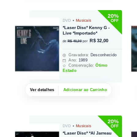
20%
OFF
DVD
Musicais
*Laser Disc* Kenny G -
Live *Importado*
R$ 32,00
de
R$ 40,00
por
Gravadora
:
Desconhecido
Ano:
1989
Conservação:
Ótimo
Estado
Ver detalhes
Adicionar ao Carrinho
20%
OFF
DVD
Musicais
*Laser Disc* *Al Jarreau