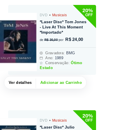
20%
OFF
DVD
Musicais
*Laser Disc* Tom Jones
- Live At This Moment
*Importado*
R$ 24,00
de
R$ 30,00
por
Gravadora
:
BMG
Ano:
1989
Conservação:
Ótimo
Estado
Ver detalhes
Adicionar ao Carrinho
20%
OFF
DVD
Musicais
*Laser Disc* Julio