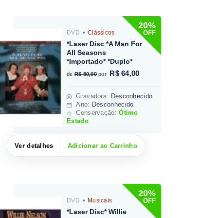
20%
OFF
DVD
Clássicos
*Laser Disc *A Man For
All Seasons
*Importado* *Duplo*
R$ 64,00
de
R$ 80,00
por
Gravadora
:
Desconhecido
Ano:
Desconhecido
Conservação:
Ótimo
Estado
Ver detalhes
Adicionar ao Carrinho
20%
OFF
DVD
Musicais
*Laser Disc* Willie