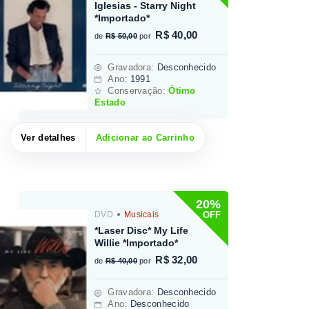
Iglesias - Starry Night
*Importado*
R$ 40,00
de
R$ 50,00
por
Gravadora
:
Desconhecido
Ano:
1991
Conservação:
Ótimo
Estado
Ver detalhes
Adicionar ao Carrinho
20%
OFF
DVD
Musicais
*Laser Disc* My Life
Willie *Importado*
R$ 32,00
de
R$ 40,00
por
Gravadora
:
Desconhecido
Ano:
Desconhecido