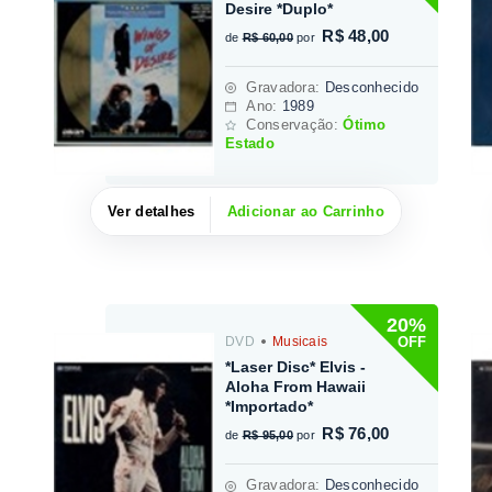
Desire *Duplo*
R$ 48,00
de
R$ 60,00
por
Gravadora
:
Desconhecido
Ano:
1989
Conservação:
Ótimo
Estado
Ver detalhes
Adicionar ao Carrinho
20%
OFF
DVD
Musicais
*Laser Disc* Elvis -
Aloha From Hawaii
*Importado*
R$ 76,00
de
R$ 95,00
por
Gravadora
:
Desconhecido